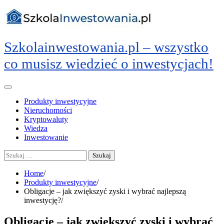
Skip
to
content
Szkolainwestowania.pl – wszystko
co musisz wiedzieć o inwestycjach!
Produkty inwestycyjne
Nieruchomości
Kryptowaluty
Wiedza
Inwestowanie
Szukaj:
Home
Produkty inwestycyjne
Obligacje – jak zwiększyć zyski i wybrać najlepszą
inwestycję?
Obligacje – jak zwiększyć zyski i wybrać