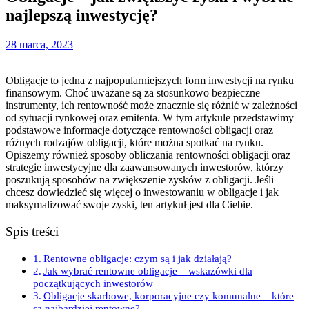
najlepszą inwestycję?
28 marca, 2023
Obligacje to jedna z najpopularniejszych form inwestycji na rynku
finansowym. Choć uważane są za stosunkowo bezpieczne
instrumenty, ich rentowność może znacznie się różnić w zależności
od sytuacji rynkowej oraz emitenta. W tym artykule przedstawimy
podstawowe informacje dotyczące rentowności obligacji oraz
różnych rodzajów obligacji, które można spotkać na rynku.
Opiszemy również sposoby obliczania rentowności obligacji oraz
strategie inwestycyjne dla zaawansowanych inwestorów, którzy
poszukują sposobów na zwiększenie zysków z obligacji. Jeśli
chcesz dowiedzieć się więcej o inwestowaniu w obligacje i jak
maksymalizować swoje zyski, ten artykuł jest dla Ciebie.
Spis treści
Rentowne obligacje: czym są i jak działają?
Jak wybrać rentowne obligacje – wskazówki dla
początkujących inwestorów
Obligacje skarbowe, korporacyjne czy komunalne – które
są najbardziej rentowne?