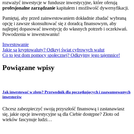
rozważyć inwestycje w fundusze inwestycyjne, które oferują
profesjonalne zarządzanie
kapitałem i możliwość dywersyfikacji.
Pamiętaj, aby przed zainwestowaniem dokładnie zbadać wybraną
opcję i zawsze skonsultować się z doradcą finansowym, aby
najlepiej dopasować inwestycję do własnych potrzeb i oczekiwań.
Powodzenia w inwestowaniu!
Inwestowanie
Nawigacja
Jakie są kryptowaluty? Odkryj świat cyfrowych walut
Co to jest dom pomocy społecznej? Odkryjmy jego tajemnice!
wpisu
Powiązane wpisy
Jak inwestować w złoto? Przewodnik dla początkujących i zaawansowanych
inwestorów
Chcesz zabezpieczyć swoją przyszłość finansową i zastanawiasz
się, jakie opcje inwestycyjne są dla Ciebie dostępne? Złoto od
wieków fascynuje ludzi…