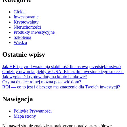
Giełda
Inwestowanie
Kryptowaluty
Nieruchomości
Produkty inwestycyjne
Szkolenia
Wiedza
Ostatnie wpisy
Jak HR i payroll wspierają stabilność finansową przedsiębiorstwa?
Godziny otwarcia giełdy w USA. Klucz do inwestorskiego sukcesu
Jak wypłacić kryptowaluty na konto bankowe?
Czy na działce rolnej można postawić dom?
ROI — co to jest i dlaczego ma znaczenie dla Twoich inwestycji?
Nawigacja
Polityka Prywatności
Mapa strony
Na naszej stronie znajdziesz praktyczne porady, szczegółowe