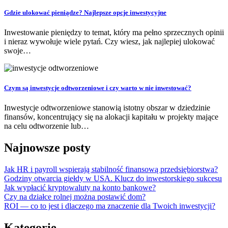
Gdzie ulokować pieniądze? Najlepsze opcje inwestycyjne
Inwestowanie pieniędzy to temat, który ma pełno sprzecznych opinii
i nieraz wywołuje wiele pytań. Czy wiesz, jak najlepiej ulokować
swoje…
Czym są inwestycje odtworzeniowe i czy warto w nie inwestować?
Inwestycje odtworzeniowe stanowią istotny obszar w dziedzinie
finansów, koncentrujący się na alokacji kapitału w projekty mające
na celu odtworzenie lub…
Najnowsze posty
Jak HR i payroll wspierają stabilność finansową przedsiębiorstwa?
Godziny otwarcia giełdy w USA. Klucz do inwestorskiego sukcesu
Jak wypłacić kryptowaluty na konto bankowe?
Czy na działce rolnej można postawić dom?
ROI — co to jest i dlaczego ma znaczenie dla Twoich inwestycji?
Kategorie