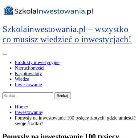
Skip
to
content
Szkolainwestowania.pl – wszystko
co musisz wiedzieć o inwestycjach!
Produkty inwestycyjne
Nieruchomości
Kryptowaluty
Wiedza
Inwestowanie
Szukaj:
Home
Inwestowanie
Pomysły na inwestowanie 100 tysięcy złotych: gdzie umieścić
swoje środki?
Pomysły na inwestowanie 100 tysięcy