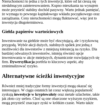
Nieruchomości to jedna z tych inwestycji, które od lat cieszą się
niesłabnącym zainteresowaniem. Kupno mieszkania na wynajem
może przynieść stabilny dochód pasywny. Warto jednak pamiętać,
że wymaga to pewnego kapitałowego wkładu początkowego oraz
zarządzania. Ceny nieruchomości mogą fluktuować, więc jest to
inwestycja długoterminowa.
Giełda papierów wartościowych
Inwestowanie na giełdzie może być ekscytującą, ale i ryzykowną
przygodą. Wybór akcji dużych, stabilnych spółek jest jedną z
możliwości dla inwestorów z mniejszą tolerancją na ryzyko. Dla
bardziej odważnych inwestorów, istnieją również opcje
inwestowania w akcje mniejszych, dynamicznie rozwijających się
firm.
Dywersyfikacja
portfela to kluczowy aspekt, aby
zminimalizować ryzyko.
Alternatywne ścieżki inwestycyjne
Również mniej tradycyjne formy inwestycji mogą okazać się
interesujące. W ciągu ostatnich lat coraz większą popularność
zyskują
inwestycje w kryptowaluty
oraz metale szlachetne, takie
jak złoto czy srebro. Choć są one obarczone wyższym ryzykiem,
mogą przynieść znaczące zyski w krótkim czasie. Warto także