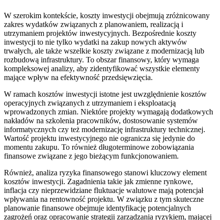
W szerokim kontekście, koszty inwestycji obejmują zróżnicowany
zakres wydatków związanych z planowaniem, realizacją i
utrzymaniem projektów inwestycyjnych. Bezpośrednie koszty
inwestycji to nie tylko wydatki na zakup nowych aktywów
trwałych, ale także wszelkie koszty związane z modernizacją lub
rozbudową infrastruktury. To obszar finansowy, który wymaga
kompleksowej analizy, aby zidentyfikować wszystkie elementy
mające wpływ na efektywność przedsięwzięcia.
W ramach kosztów inwestycji istotne jest uwzględnienie kosztów
operacyjnych związanych z utrzymaniem i eksploatacją
wprowadzonych zmian. Niektóre projekty wymagają dodatkowych
nakładów na szkolenia pracowników, dostosowanie systemów
informatycznych czy też modernizację infrastruktury technicznej.
Wartość projektu inwestycyjnego nie ogranicza się jedynie do
momentu zakupu. To również długoterminowe zobowiązania
finansowe związane z jego bieżącym funkcjonowaniem.
Również, analiza ryzyka finansowego stanowi kluczowy element
kosztów inwestycji. Zagadnienia takie jak zmienne rynkowe,
inflacja czy nieprzewidziane fluktuacje walutowe mają potencjał
wpływania na rentowność projektu. W związku z tym skuteczne
planowanie finansowe obejmuje identyfikację potencjalnych
zagrożeń oraz opracowanie strategii zarządzania ryzykiem, mającej