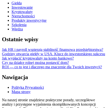
Giełda
Inwestowanie
Kryptowaluty
Nieruchomości
Produkty inwestycyjne
Szkolenia
Wiedza
Ostatnie wpisy
Jak HR i payroll wspierają stabilność finansową przedsiębiorstwa?
Godziny otwarcia giełdy w USA. Klucz do inwestorskiego sukcesu
Jak wypłacić kryptowaluty na konto bankowe?
Czy na działce rolnej można postawić dom?
ROI — co to jest i dlaczego ma znaczenie dla Twoich inwestycji?
Nawigacja
Polityka Prywatności
Mapa strony
Na naszej stronie znajdziesz praktyczne porady, szczegółowe
analizy i przystępne wyjaśnienia skomplikowanych koncepcji