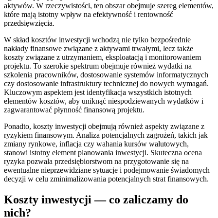
aktywów. W rzeczywistości, ten obszar obejmuje szereg elementów,
które mają istotny wpływ na efektywność i rentowność
przedsięwzięcia.
W skład kosztów inwestycji wchodzą nie tylko bezpośrednie
nakłady finansowe związane z aktywami trwałymi, lecz także
koszty związane z utrzymaniem, eksploatacją i monitorowaniem
projektu. To szerokie spektrum obejmuje również wydatki na
szkolenia pracowników, dostosowanie systemów informatycznych
czy dostosowanie infrastruktury technicznej do nowych wymagań.
Kluczowym aspektem jest identyfikacja wszystkich istotnych
elementów kosztów, aby uniknąć niespodziewanych wydatków i
zagwarantować płynność finansową projektu.
Ponadto, koszty inwestycji obejmują również aspekty związane z
ryzykiem finansowym. Analiza potencjalnych zagrożeń, takich jak
zmiany rynkowe, inflacja czy wahania kursów walutowych,
stanowi istotny element planowania inwestycji. Skuteczna ocena
ryzyka pozwala przedsiębiorstwom na przygotowanie się na
ewentualne nieprzewidziane sytuacje i podejmowanie świadomych
decyzji w celu zminimalizowania potencjalnych strat finansowych.
Koszty inwestycji — co zaliczamy do
nich?