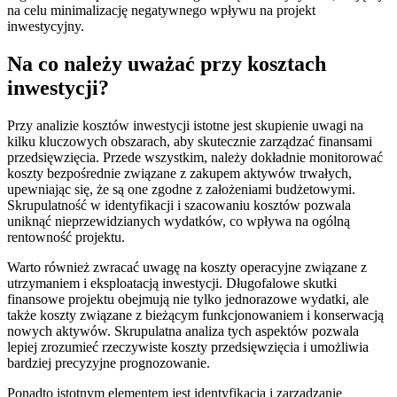
na celu minimalizację negatywnego wpływu na projekt
inwestycyjny.
Na co należy uważać przy kosztach
inwestycji?
Przy analizie kosztów inwestycji istotne jest skupienie uwagi na
kilku kluczowych obszarach, aby skutecznie zarządzać finansami
przedsięwzięcia. Przede wszystkim, należy dokładnie monitorować
koszty bezpośrednie związane z zakupem aktywów trwałych,
upewniając się, że są one zgodne z założeniami budżetowymi.
Skrupulatność w identyfikacji i szacowaniu kosztów pozwala
uniknąć nieprzewidzianych wydatków, co wpływa na ogólną
rentowność projektu.
Warto również zwracać uwagę na koszty operacyjne związane z
utrzymaniem i eksploatacją inwestycji. Długofalowe skutki
finansowe projektu obejmują nie tylko jednorazowe wydatki, ale
także koszty związane z bieżącym funkcjonowaniem i konserwacją
nowych aktywów. Skrupulatna analiza tych aspektów pozwala
lepiej zrozumieć rzeczywiste koszty przedsięwzięcia i umożliwia
bardziej precyzyjne prognozowanie.
Ponadto istotnym elementem jest identyfikacja i zarządzanie