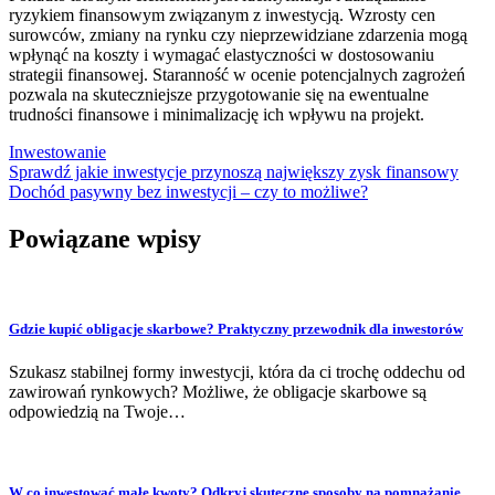
ryzykiem finansowym związanym z inwestycją. Wzrosty cen
surowców, zmiany na rynku czy nieprzewidziane zdarzenia mogą
wpłynąć na koszty i wymagać elastyczności w dostosowaniu
strategii finansowej. Staranność w ocenie potencjalnych zagrożeń
pozwala na skuteczniejsze przygotowanie się na ewentualne
trudności finansowe i minimalizację ich wpływu na projekt.
Inwestowanie
Nawigacja
Sprawdź jakie inwestycje przynoszą największy zysk finansowy
Dochód pasywny bez inwestycji – czy to możliwe?
wpisu
Powiązane wpisy
Gdzie kupić obligacje skarbowe? Praktyczny przewodnik dla inwestorów
Szukasz stabilnej formy inwestycji, która da ci trochę oddechu od
zawirowań rynkowych? Możliwe, że obligacje skarbowe są
odpowiedzią na Twoje…
W co inwestować małe kwoty? Odkryj skuteczne sposoby na pomnażanie