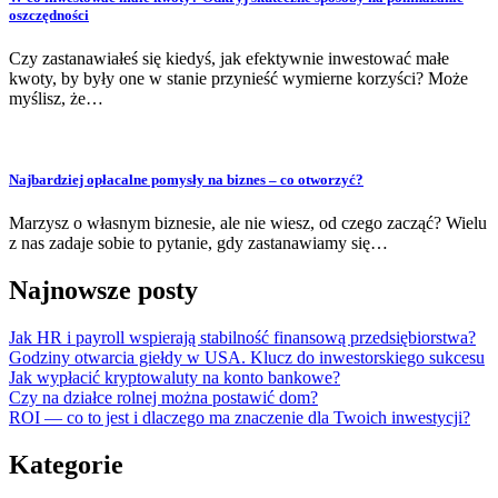
oszczędności
Czy zastanawiałeś się kiedyś, jak efektywnie inwestować małe
kwoty, by były one w stanie przynieść wymierne korzyści? Może
myślisz, że…
Najbardziej opłacalne pomysły na biznes – co otworzyć?
Marzysz o własnym biznesie, ale nie wiesz, od czego zacząć? Wielu
z nas zadaje sobie to pytanie, gdy zastanawiamy się…
Najnowsze posty
Jak HR i payroll wspierają stabilność finansową przedsiębiorstwa?
Godziny otwarcia giełdy w USA. Klucz do inwestorskiego sukcesu
Jak wypłacić kryptowaluty na konto bankowe?
Czy na działce rolnej można postawić dom?
ROI — co to jest i dlaczego ma znaczenie dla Twoich inwestycji?
Kategorie