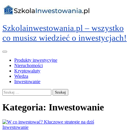
Skip
to
content
Szkolainwestowania.pl – wszystko
co musisz wiedzieć o inwestycjach!
Produkty inwestycyjne
Nieruchomości
Kryptowaluty
Wiedza
Inwestowanie
Szukaj:
Kategoria:
Inwestowanie
Inwestowanie