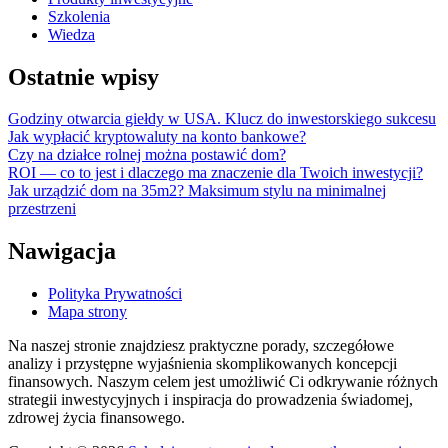
Szkolenia
Wiedza
Ostatnie wpisy
Godziny otwarcia giełdy w USA. Klucz do inwestorskiego sukcesu
Jak wypłacić kryptowaluty na konto bankowe?
Czy na działce rolnej można postawić dom?
ROI — co to jest i dlaczego ma znaczenie dla Twoich inwestycji?
Jak urządzić dom na 35m2? Maksimum stylu na minimalnej
przestrzeni
Nawigacja
Polityka Prywatności
Mapa strony
Na naszej stronie znajdziesz praktyczne porady, szczegółowe
analizy i przystępne wyjaśnienia skomplikowanych koncepcji
finansowych. Naszym celem jest umożliwić Ci odkrywanie różnych
strategii inwestycyjnych i inspiracja do prowadzenia świadomej,
zdrowej życia finansowego.