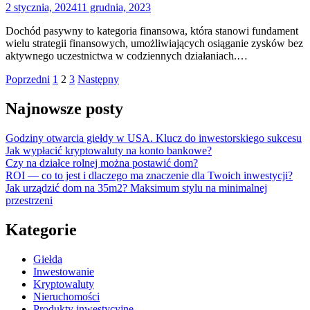
2 stycznia, 2024
11 grudnia, 2023
Dochód pasywny to kategoria finansowa, która stanowi fundament
wielu strategii finansowych, umożliwiających osiąganie zysków bez
aktywnego uczestnictwa w codziennych działaniach.…
Nawigacja
Poprzedni
1
2
3
Następny
po
Najnowsze posty
wpisach
Godziny otwarcia giełdy w USA. Klucz do inwestorskiego sukcesu
Jak wypłacić kryptowaluty na konto bankowe?
Czy na działce rolnej można postawić dom?
ROI — co to jest i dlaczego ma znaczenie dla Twoich inwestycji?
Jak urządzić dom na 35m2? Maksimum stylu na minimalnej
przestrzeni
Kategorie
Giełda
Inwestowanie
Kryptowaluty
Nieruchomości
Produkty inwestycyjne